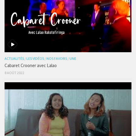
ACTUALITÉS
/
LES VIDÉOS
/
NOS FAVORIS
/
UNE
Cabaret Crooner avec Lalao
8 AOÛT 2022