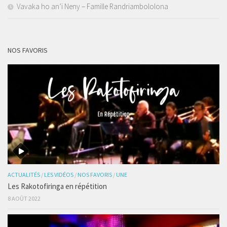
Vavaka ho an’i Neny – Famille Randriambololona
NOS FAVORIS
ACTUALITÉS
/
LES VIDÉOS
/
NOS FAVORIS
/
UNE
Les Rakotofiringa en répétition
8 AOÛT 2022