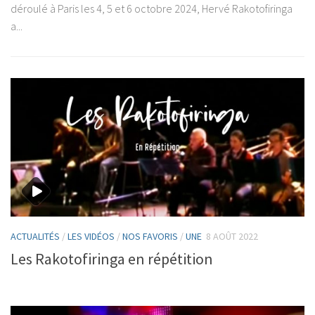
déroulé à Paris les 4, 5 et 6 octobre 2024, Hervé Rakotofiringa
a...
ACTUALITÉS
/
LES VIDÉOS
/
NOS FAVORIS
/
UNE
8 AOÛT 2022
Les Rakotofiringa en répétition