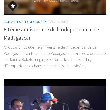
ACTUALITÉS
/
LES VIDÉOS
/
UNE
26 JUIN 2020
60 ème anniversaire de l’Indépendance de
Madagascar
A l’occasion du 60ème anniversaire de l’Indépendance de
Madagascar, l’ambassade de Madagascar en France a demandé
à la famille Rakotofiringa (les enfants de Jeanne et Naly)
d’interpréter une chanson par le biais d’une vidéo...