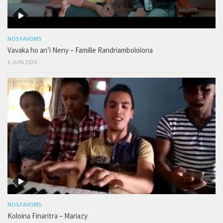
NOS FAVORIS
Vavaka ho an’i Neny – Famille Randriambololona
6 JUIN 2020
NOS FAVORIS
Koloina Finaritra – Mariazy