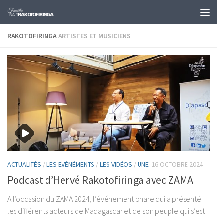
Skip to content
RAKOTOFIRINGA
ARTISTES ET MUSICIENS
ACTUALITÉS
/
LES EVÉNÉMENTS
/
LES VIDÉOS
/
UNE
16 OCTOBRE 2024
Podcast d’Hervé Rakotofiringa avec ZAMA
A l’occasion du ZAMA 2024, l’événement phare qui a présenté
les différents acteurs de Madagascar et de son peuple qui s’est