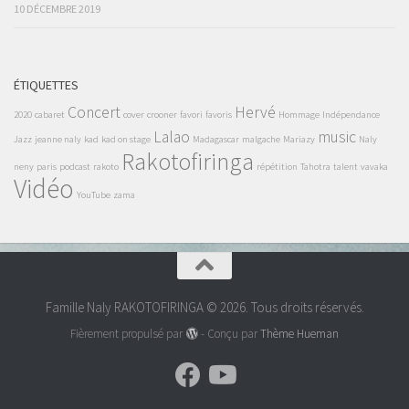
10 DÉCEMBRE 2019
ÉTIQUETTES
Concert
Hervé
2020
cabaret
cover
crooner
favori
favoris
Hommage
Indépendance
Lalao
music
Jazz
jeanne naly
kad
kad on stage
Madagascar
malgache
Mariazy
Naly
Rakotofiringa
neny
paris
podcast
rakoto
répétition
Tahotra
talent
vavaka
Vidéo
YouTube
zama
Famille Naly RAKOTOFIRINGA © 2026. Tous droits réservés.
Fièrement propulsé par
- Conçu par
Thème Hueman