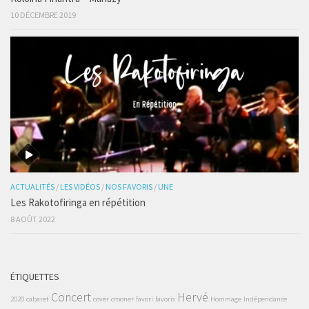
10 DÉCEMBRE 2019
ACTUALITÉS
/
LES VIDÉOS
/
NOS FAVORIS
/
UNE
Les Rakotofiringa en répétition
8 AOÛT 2022
ÉTIQUETTES
Concert
Hervé
2020
cabaret
cover
crooner
favori
favoris
Hommage
Indépendance