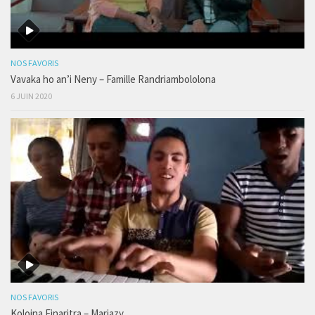
NOS FAVORIS
Vavaka ho an’i Neny – Famille Randriambololona
6 JUIN 2020
NOS FAVORIS
Koloina Finaritra – Mariazy