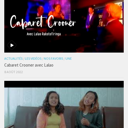
ACTUALITÉS
/
LES VIDÉOS
/
NOS FAVORIS
/
UNE
Cabaret Crooner avec Lalao
8 AOÛT 2022