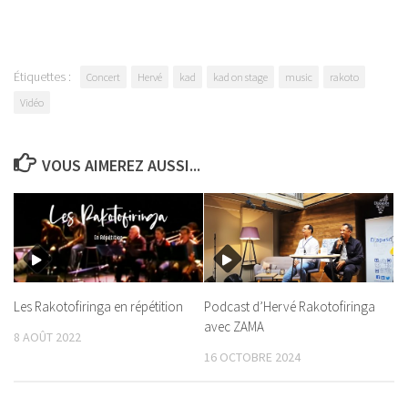
Étiquettes :
Concert
Hervé
kad
kad on stage
music
rakoto
Vidéo
VOUS AIMEREZ AUSSI...
Les Rakotofiringa en répétition
Podcast d’Hervé Rakotofiringa
avec ZAMA
8 AOÛT 2022
16 OCTOBRE 2024