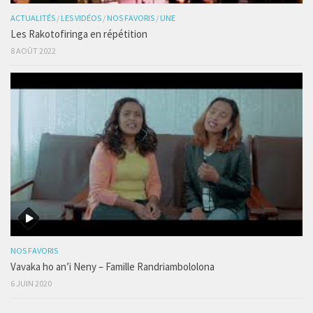
ACTUALITÉS
/
LES VIDÉOS
/
NOS FAVORIS
/
UNE
Les Rakotofiringa en répétition
8 AOÛT 2022
NOS FAVORIS
Vavaka ho an’i Neny – Famille Randriambololona
6 JUIN 2020