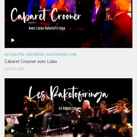
ACTUALITÉS
/
LES VIDÉOS
/
NOS FAVORIS
/
UNE
Cabaret Crooner avec Lalao
8 AOÛT 2022