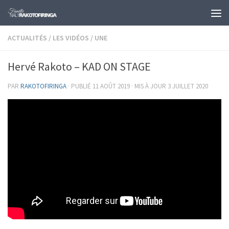
Skip to content
ACTUALITÉS
/
LES VIDÉOS
/
UNE
Hervé Rakoto – KAD ON STAGE
PAR
RAKOTOFIRINGA
· PUBLIÉ
11 AOÛT 2019
· MIS À JOUR
3 JUILLET 2020